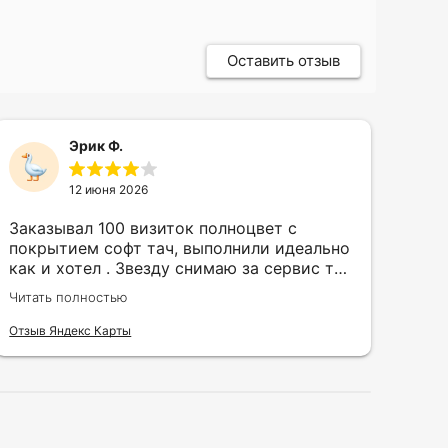
Оставить отзыв
Эрик Ф.
12 июня 2026
Заказывал 100 визиток полноцвет с
Зак
покрытием софт тач, выполнили идеально
кру
как и хотел . Звезду снимаю за сервис так
быс
как в первый день приехал за 30 мин до
сор
Читать полностью
Чита
закрытия а на месте никого не было.
кра
исп
Отзыв Яндекс Карты
Отзы
воз