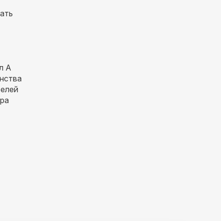
чать
л А
нства
елей
ра