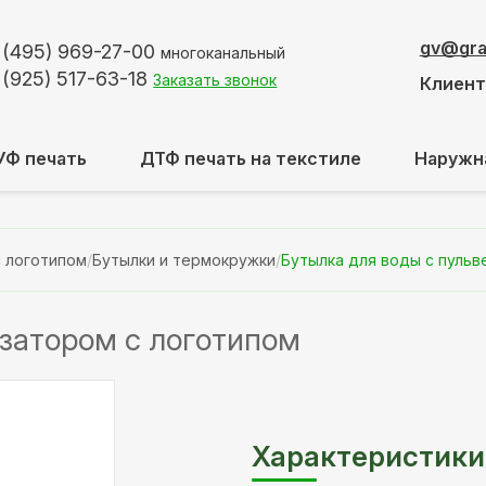
gv@graf
 (495)
969-27-00
многоканальный
 (925)
517-63-18
Заказать звонок
Клиен
УФ печать
ДТФ печать на текстиле
Наружн
с логотипом
/
Бутылки и термокружки
/
Бутылка для воды с пульв
затором с логотипом
Характеристики