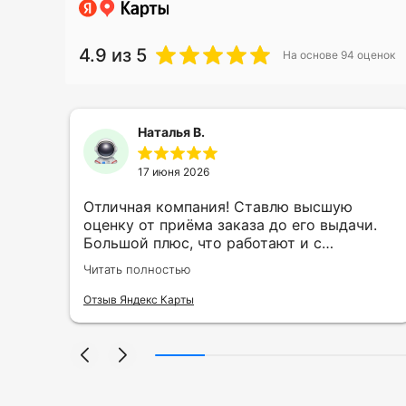
4.9
из 5
На основе
94
оценок
Наталья В.
17 июня 2026
ть
Отличная компания! Ставлю высшую
ии
оценку от приёма заказа до его выдачи.
Большой плюс, что работают и с
индивидуальными заказами. Нелбходимо
Читать полностью
ла
было нанести принт на кружку в подарок.
се
Заказ был исполнен оперативно и ооочень
Отзыв Яндекс Карты
нно
красиво, даже не ожидала, что принт
я
будет объёмным, смотрится 💥 Отдельное
но
спасибо Евгении за терпеливость,
отвечала на все мои вопросы. Буду
ыло
обращаться к вам и рекмендовать