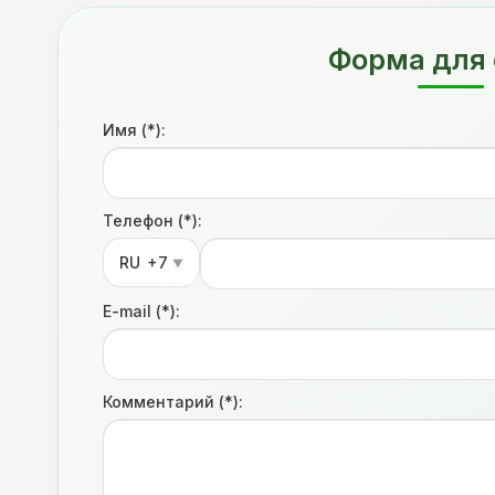
Форма для 
Имя (*):
Телефон (*):
RU
+7
▼
E-mail (*):
Комментарий (*):