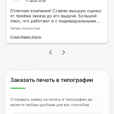
17 июня 2026
Отличная компания! Ставлю высшую оценку
от приёма заказа до его выдачи. Большой
плюс, что работают и с индивидуальными
заказами. Нелбходимо было нанести принт
Читать полностью
на кружку в подарок. Заказ был исполнен
оперативно и ооочень красиво, даже не
Отзыв Яндекс Карты
ожидала, что принт будет объёмным,
смотрится 💥 Отдельное спасибо Евгении за
терпеливость, отвечала на все мои вопросы.
Буду обращаться к вам и рекмендовать
друзьям. Процветания вашей компании!
Заказать печать в типографии
Отправить заявку на печать в типографию вы
можете любым удобным для вас способом: