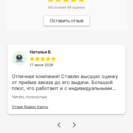
На основе
94
оценок
Оставить отзыв
Наталья В.
17 июня 2026
Отличная компания! Ставлю высшую оценку
от приёма заказа до его выдачи. Большой
плюс, что работают и с индивидуальными
заказами. Нелбходимо было нанести принт
Читать полностью
на кружку в подарок. Заказ был исполнен
оперативно и ооочень красиво, даже не
Отзыв Яндекс Карты
ожидала, что принт будет объёмным,
смотрится 💥 Отдельное спасибо Евгении за
терпеливость, отвечала на все мои вопросы.
Буду обращаться к вам и рекмендовать