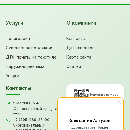
Услуги
О компании
Полиграфия
Контакты
Сувенирная продукция
Для клиентов
ДТФ печать на текстиле
Карта сайта
Наружная реклама
Статьи
Услуги
Контакты
Наведите камеру
для перехода
г. Москва, 2-й
📍
Южнопортовый пр-д., д.18,
стр.1
© 2026, Типография "Графикс
+7 (495) 969-27-00
Константин Алтухов
📞
В"
многоканальный
Здравствуйте! Какая