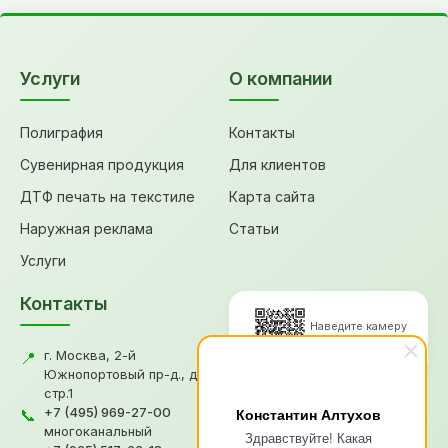
Услуги
О компании
Полиграфия
Контакты
Сувенирная продукция
Для клиентов
ДТФ печать на текстиле
Карта сайта
Наружная реклама
Статьи
Услуги
Контакты
Наведите камеру
для перехода
г. Москва, 2-й
📍
Южнопортовый пр-д., д.18,
стр.1
© 2026, Типография "Графикс
+7 (495) 969-27-00
Константин Алтухов
📞
В"
многоканальный
Здравствуйте! Какая