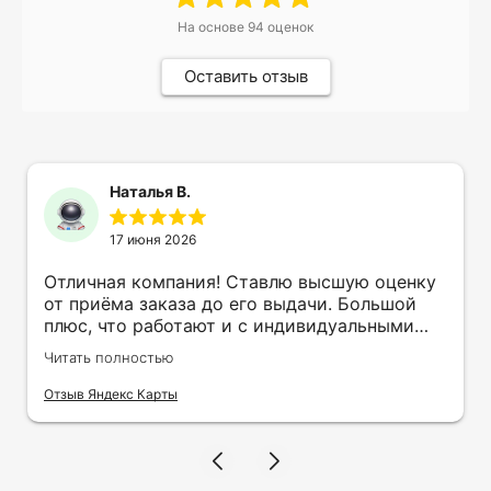
На основе
94
оценок
Оставить отзыв
Наталья В.
17 июня 2026
Отличная компания! Ставлю высшую оценку
от приёма заказа до его выдачи. Большой
плюс, что работают и с индивидуальными
заказами. Нелбходимо было нанести принт
Читать полностью
на кружку в подарок. Заказ был исполнен
оперативно и ооочень красиво, даже не
Отзыв Яндекс Карты
ожидала, что принт будет объёмным,
смотрится 💥 Отдельное спасибо Евгении за
терпеливость, отвечала на все мои вопросы.
Буду обращаться к вам и рекмендовать