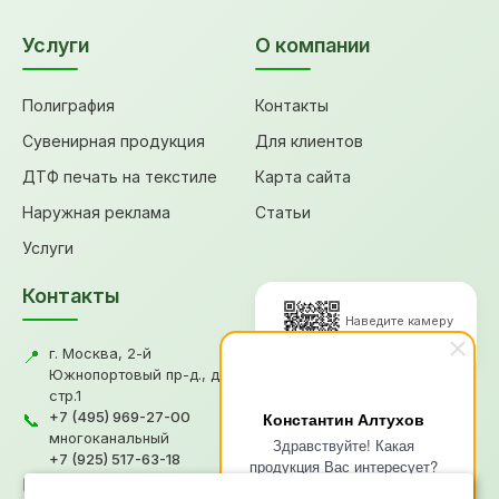
Услуги
О компании
Полиграфия
Контакты
Сувенирная продукция
Для клиентов
ДТФ печать на текстиле
Карта сайта
Наружная реклама
Статьи
Услуги
Контакты
Наведите камеру
для перехода
г. Москва, 2-й
📍
Южнопортовый пр-д., д.18,
стр.1
© 2026, Типография "Графикс
+7 (495) 969-27-00
Константин Алтухов
📞
В"
многоканальный
Здравствуйте! Какая
+7 (925) 517-63-18
Политика конфиденциальности
продукция Вас интересует?
gv@grafiksv.ru
Согласие на обработку ПД
✉️
Напишите чем я смогу Вам