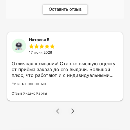
Оставить отзыв
Наталья В.
17 июня 2026
Отличная компания! Ставлю высшую оценку
от приёма заказа до его выдачи. Большой
плюс, что работают и с индивидуальными
заказами. Нелбходимо было нанести принт
Читать полностью
на кружку в подарок. Заказ был исполнен
оперативно и ооочень красиво, даже не
Отзыв Яндекс Карты
ожидала, что принт будет объёмным,
смотрится 💥 Отдельное спасибо Евгении за
терпеливость, отвечала на все мои вопросы.
Буду обращаться к вам и рекмендовать
друзьям. Процветания вашей компании!