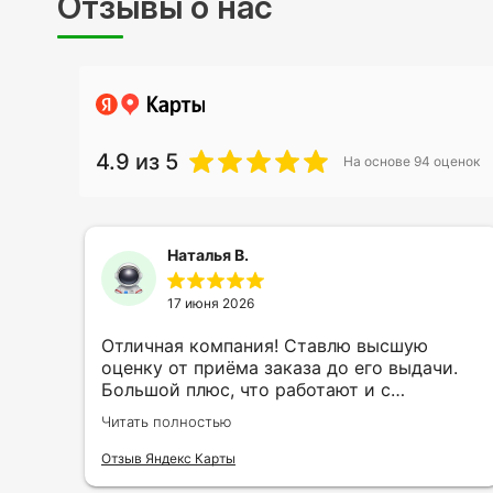
Отзывы о нас
4.9
из 5
На основе
94
оценок
Наталья В.
17 июня 2026
ть
Отличная компания! Ставлю высшую
ии
оценку от приёма заказа до его выдачи.
Большой плюс, что работают и с
индивидуальными заказами. Нелбходимо
Читать полностью
ла
было нанести принт на кружку в подарок.
се
Заказ был исполнен оперативно и ооочень
Отзыв Яндекс Карты
нно
красиво, даже не ожидала, что принт