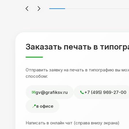
я
будет объёмным, смотрится 💥 Отдельное
но
спасибо Евгении за терпеливость,
отвечала на все мои вопросы. Буду
ыло
обращаться к вам и рекмендовать
,
друзьям. Процветания вашей компании!
я
Заказать печать в типог
Отправить заявку на печать в типографию вы м
способом:
gv@grafiksv.ru
+7 (495) 969-27-00
в офисе
Написать в онлайн чат (справа внизу экрана)