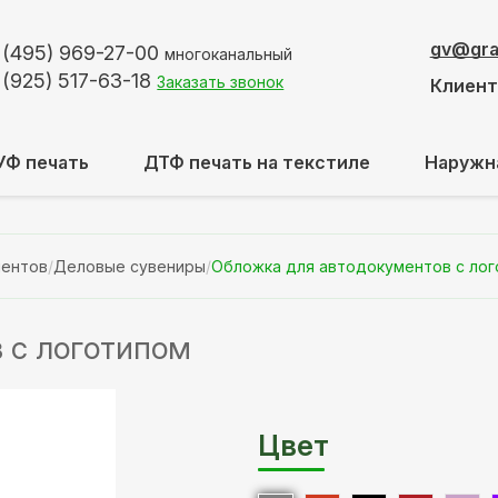
gv@graf
 (495)
969-27-00
многоканальный
 (925)
517-63-18
Заказать звонок
Клиен
УФ печать
ДТФ печать на текстиле
Наружн
ментов
/
Деловые сувениры
/
Обложка для автодокументов с ло
 с логотипом
Цвет