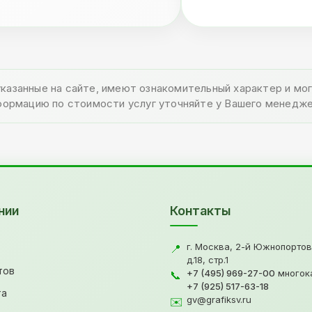
указанные на сайте, имеют ознакомительный характер и м
формацию по стоимости услуг уточняйте у Вашего менедже
нии
Контакты
г. Москва, 2-й Южнопортов
📍
д.18, стр.1
тов
+7 (495) 969-27-00
многок
📞
+7 (925) 517-63-18
та
gv@grafiksv.ru
✉️