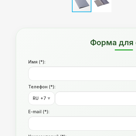
Форма для 
Имя (*):
Телефон (*):
RU
+7
▼
E-mail (*):