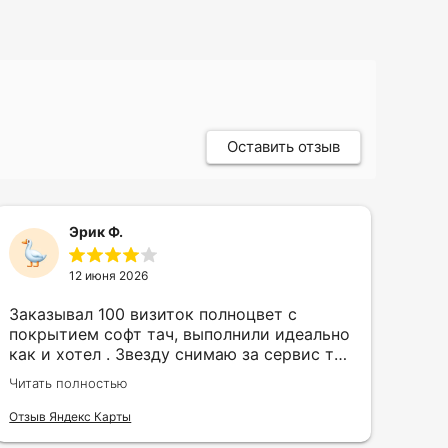
Оставить отзыв
Эрик Ф.
12 июня 2026
Заказывал 100 визиток полноцвет с
Зак
покрытием софт тач, выполнили идеально
кру
как и хотел . Звезду снимаю за сервис так
быс
как в первый день приехал за 30 мин до
сор
Читать полностью
Чита
закрытия а на месте никого не было.
кра
исп
Отзыв Яндекс Карты
Отзы
воз