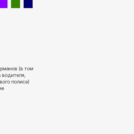
рманов (в том
в водителя,
вого полиса)
ие