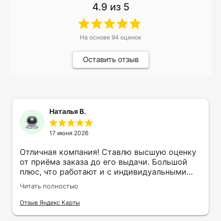
4.9
из 5
На основе
94
оценок
Оставить отзыв
Наталья В.
17 июня 2026
Отличная компания! Ставлю высшую оценку
от приёма заказа до его выдачи. Большой
плюс, что работают и с индивидуальными
заказами. Нелбходимо было нанести принт
Читать полностью
на кружку в подарок. Заказ был исполнен
оперативно и ооочень красиво, даже не
Отзыв Яндекс Карты
ожидала, что принт будет объёмным,