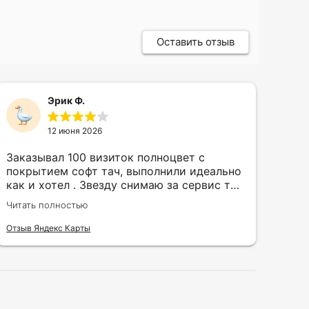
Оставить отзыв
Эрик Ф.
12 июня 2026
Заказывал 100 визиток полноцвет с
Зак
покрытием софт тач, выполнили идеально
кру
как и хотел . Звезду снимаю за сервис так
быс
как в первый день приехал за 30 мин до
сор
Читать полностью
Чита
закрытия а на месте никого не было.
кра
исп
Отзыв Яндекс Карты
Отзы
воз