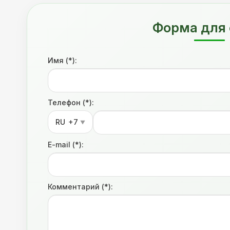
Форма для 
Имя (*):
Телефон (*):
RU
+7
▼
E-mail (*):
Комментарий (*):