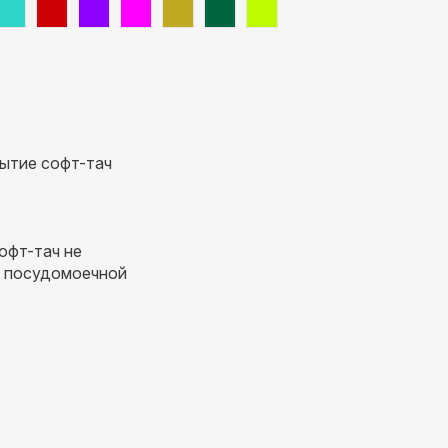
рытие софт-тач
офт-тач не
в посудомоечной