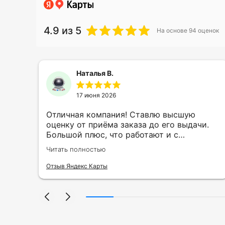
4.9
из 5
На основе
94
оценок
Наталья В.
17 июня 2026
ть
Отличная компания! Ставлю высшую
ии
оценку от приёма заказа до его выдачи.
Большой плюс, что работают и с
индивидуальными заказами. Нелбходимо
Читать полностью
ла
было нанести принт на кружку в подарок.
се
Заказ был исполнен оперативно и ооочень
Отзыв Яндекс Карты
нно
красиво, даже не ожидала, что принт
я
будет объёмным, смотрится 💥 Отдельное
но
спасибо Евгении за терпеливость,
отвечала на все мои вопросы. Буду
ыло
обращаться к вам и рекмендовать