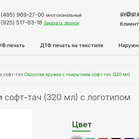
gv@graf
 (495)
969-27-00
многоканальный
 (925)
517-63-18
Заказать звонок
Клиен
УФ печать
ДТФ печать на текстиле
Наружн
м софт-тач
/
Округлая кружка с покрытием софт-тач (320 мл)
 софт-тач (320 мл) с логотипом
Цвет