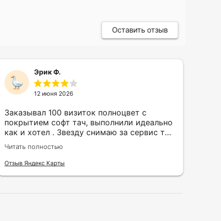
Оставить отзыв
Эрик Ф.
12 июня 2026
Заказывал 100 визиток полноцвет с
Зак
покрытием софт тач, выполнили идеально
кру
как и хотел . Звезду снимаю за сервис так
быс
как в первый день приехал за 30 мин до
сор
Читать полностью
Чита
закрытия а на месте никого не было.
кра
исп
Отзыв Яндекс Карты
Отзы
воз