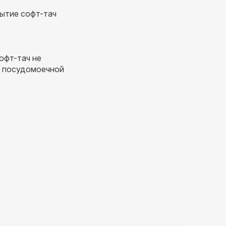
рытие софт-тач
офт-тач не
в посудомоечной