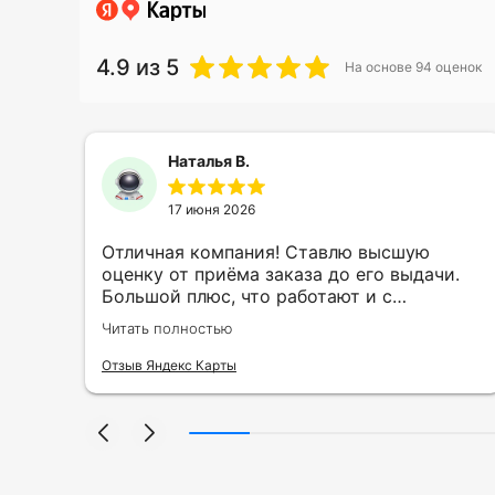
4.9
из 5
На основе
94
оценок
Наталья В.
17 июня 2026
ть
Отличная компания! Ставлю высшую
ии
оценку от приёма заказа до его выдачи.
Большой плюс, что работают и с
индивидуальными заказами. Нелбходимо
Читать полностью
ла
было нанести принт на кружку в подарок.
се
Заказ был исполнен оперативно и ооочень
Отзыв Яндекс Карты
нно
красиво, даже не ожидала, что принт
я
будет объёмным, смотрится 💥 Отдельное
но
спасибо Евгении за терпеливость,
отвечала на все мои вопросы. Буду
ыло
обращаться к вам и рекмендовать