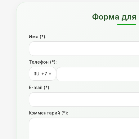
Форма для 
Имя (*):
Телефон (*):
RU
+7
▼
E-mail (*):
Комментарий (*):