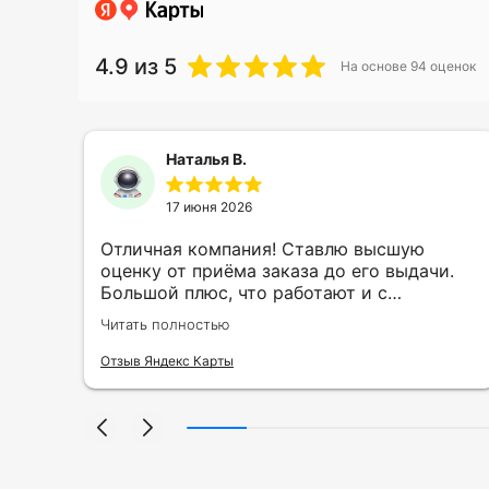
4.9
из 5
На основе
94
оценок
Наталья В.
17 июня 2026
ть
Отличная компания! Ставлю высшую
ии
оценку от приёма заказа до его выдачи.
Большой плюс, что работают и с
индивидуальными заказами. Нелбходимо
Читать полностью
ла
было нанести принт на кружку в подарок.
се
Заказ был исполнен оперативно и ооочень
Отзыв Яндекс Карты
нно
красиво, даже не ожидала, что принт
я
будет объёмным, смотрится 💥 Отдельное
но
спасибо Евгении за терпеливость,
отвечала на все мои вопросы. Буду
ыло
обращаться к вам и рекмендовать