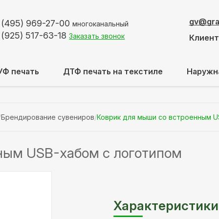
gv@graf
 (495)
969-27-00
многоканальный
 (925)
517-63-18
Заказать звонок
Клиен
УФ печать
ДТФ печать на текстиле
Наружн
/
Брендирование сувениров
/
Коврик для мыши со встроенным U
ным USB-хабом с логотипом
Характеристики