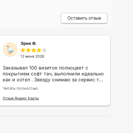
Оставить отзыв
Эрик Ф.
12 июня 2026
Заказывал 100 визиток полноцвет с
Зак
покрытием софт тач, выполнили идеально
кру
как и хотел . Звезду снимаю за сервис так
быс
как в первый день приехал за 30 мин до
сор
Читать полностью
Чита
закрытия а на месте никого не было.
кра
исп
Отзыв Яндекс Карты
Отзы
воз