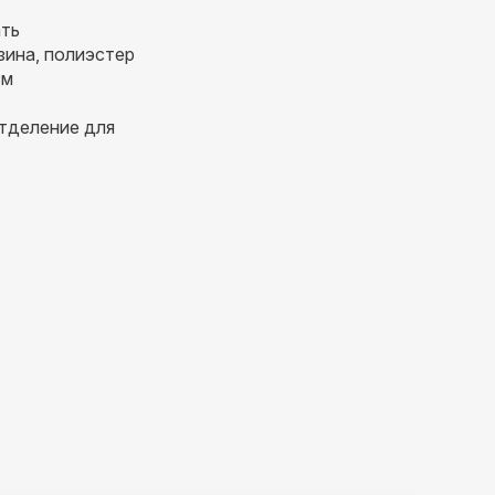
ать
зина, полиэстер
см
отделение для