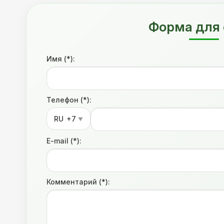
Форма для 
Имя (*):
Телефон (*):
RU
+7
▼
E-mail (*):
Комментарий (*):