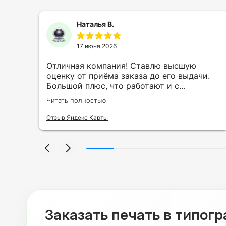
Наталья В.
17 июня 2026
ть
Отличная компания! Ставлю высшую
ии
оценку от приёма заказа до его выдачи.
Большой плюс, что работают и с
индивидуальными заказами. Нелбходимо
Читать полностью
ла
было нанести принт на кружку в подарок.
се
Заказ был исполнен оперативно и ооочень
Отзыв Яндекс Карты
нно
красиво, даже не ожидала, что принт
я
будет объёмным, смотрится 💥 Отдельное
но
спасибо Евгении за терпеливость,
отвечала на все мои вопросы. Буду
ыло
обращаться к вам и рекмендовать
,
друзьям. Процветания вашей компании!
я
Заказать печать в типог