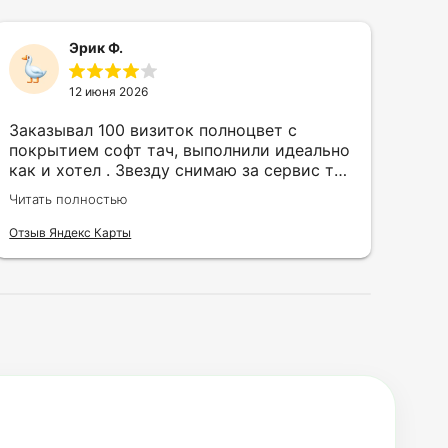
Эрик Ф.
12 июня 2026
Заказывал 100 визиток полноцвет с
Зак
покрытием софт тач, выполнили идеально
кру
как и хотел . Звезду снимаю за сервис так
быс
как в первый день приехал за 30 мин до
сор
Читать полностью
Чита
закрытия а на месте никого не было.
кра
исп
Отзыв Яндекс Карты
Отзы
воз