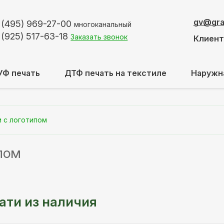
gv@graf
 (495)
969-27-00
многоканальный
 (925)
517-63-18
Заказать звонок
Клиен
УФ печать
ДТФ печать на текстиле
Наружн
 с логотипом
пом
ати из наличия