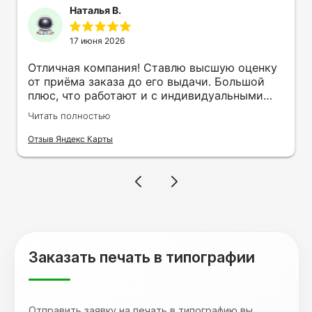
Наталья В.
17 июня 2026
Отличная компания! Ставлю высшую оценку
от приёма заказа до его выдачи. Большой
плюс, что работают и с индивидуальными
заказами. Нелбходимо было нанести принт
Читать полностью
на кружку в подарок. Заказ был исполнен
оперативно и ооочень красиво, даже не
Отзыв Яндекс Карты
ожидала, что принт будет объёмным,
смотрится 💥 Отдельное спасибо Евгении за
терпеливость, отвечала на все мои вопросы.
Буду обращаться к вам и рекмендовать
друзьям. Процветания вашей компании!
Заказать печать в типографии
Отправить заявку на печать в типографию вы