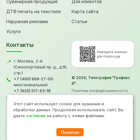
Сувенирная продукция
Для клиентов
ДТФ печать на текстиле
Карта сайта
Наружная реклама
Статьи
Услуги
Контакты
Наведите камеру
для перехода
г. Москва, 2-й
📍
Южнопортовый пр-д., д.18,
стр.1
© 2026, Типография "Графикс
+7 (495) 969-27-00
📞
В"
многоканальный
+7 (925) 517-63-18
Политика конфиденциальности
gv@grafiksv.ru
Согласие на обработку ПД
✉️
Информация не является офертой
Этот сайт использует cookie для хранения и
Продвижение
- Рини
обработки данных. Продолжая использовать сайт, Вы
даете
согласие
на работу с этими файлами.
Понятно
При копировании материалов прямая ссылка на сайт www.grafiksv.ru
обязательна.