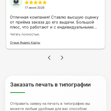
17 июня 2026
Отличная компания! Ставлю высшую оценку
от приёма заказа до его выдачи. Большой
плюс, что работают и с индивидуальными
заказами. Нелбходимо было нанести принт
Читать полностью
на кружку в подарок. Заказ был исполнен
оперативно и ооочень красиво, даже не
Отзыв Яндекс Карты
ожидала, что принт будет объёмным,
смотрится 💥 Отдельное спасибо Евгении за
терпеливость, отвечала на все мои вопросы.
Буду обращаться к вам и рекмендовать
друзьям. Процветания вашей компании!
Заказать печать в типографии
Отправить заявку на печать в типографию вы
можете любым удобным для вас способом: