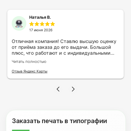
Наталья В.
17 июня 2026
Отличная компания! Ставлю высшую оценку
от приёма заказа до его выдачи. Большой
плюс, что работают и с индивидуальными
заказами. Нелбходимо было нанести принт
Читать полностью
на кружку в подарок. Заказ был исполнен
оперативно и ооочень красиво, даже не
Отзыв Яндекс Карты
ожидала, что принт будет объёмным,
смотрится 💥 Отдельное спасибо Евгении за
терпеливость, отвечала на все мои вопросы.
Буду обращаться к вам и рекмендовать
друзьям. Процветания вашей компании!
Заказать печать в типографии