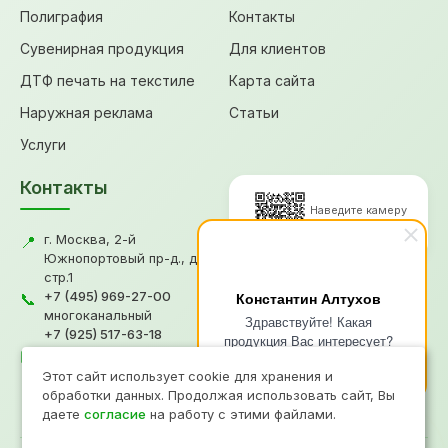
Полиграфия
Контакты
Сувенирная продукция
Для клиентов
ДТФ печать на текстиле
Карта сайта
Наружная реклама
Статьи
Услуги
Контакты
Наведите камеру
для перехода
г. Москва, 2-й
📍
Южнопортовый пр-д., д.18,
стр.1
© 2026, Типография "Графикс
+7 (495) 969-27-00
Константин Алтухов
📞
В"
многоканальный
Здравствуйте! Какая
+7 (925) 517-63-18
Политика конфиденциальности
продукция Вас интересует?
gv@grafiksv.ru
Согласие на обработку ПД
✉️
Напишите чем я смогу Вам
Информация не является офертой
Этот сайт использует cookie для хранения и
помочь?
Продвижение
- Рини
обработки данных. Продолжая использовать сайт, Вы
даете
согласие
на работу с этими файлами.