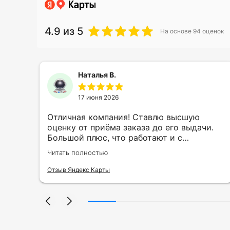
4.9
из 5
На основе
94
оценок
Наталья В.
17 июня 2026
ть
Отличная компания! Ставлю высшую
ии
оценку от приёма заказа до его выдачи.
Большой плюс, что работают и с
индивидуальными заказами. Нелбходимо
Читать полностью
ла
было нанести принт на кружку в подарок.
се
Заказ был исполнен оперативно и ооочень
Отзыв Яндекс Карты
нно
красиво, даже не ожидала, что принт
я
будет объёмным, смотрится 💥 Отдельное
но
спасибо Евгении за терпеливость,
отвечала на все мои вопросы. Буду
ыло
обращаться к вам и рекмендовать