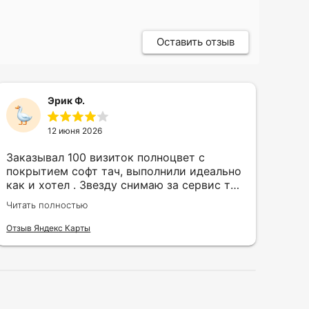
Оставить отзыв
Эрик Ф.
12 июня 2026
Заказывал 100 визиток полноцвет с
Зак
покрытием софт тач, выполнили идеально
кру
как и хотел . Звезду снимаю за сервис так
быс
как в первый день приехал за 30 мин до
сор
Читать полностью
Чита
закрытия а на месте никого не было.
кра
исп
Отзыв Яндекс Карты
Отзы
воз