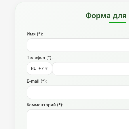
Форма для 
Имя (*):
Телефон (*):
RU
+7
▼
E-mail (*):
Комментарий (*):