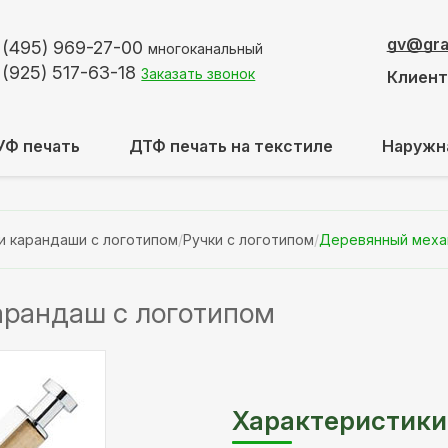
gv@graf
 (495)
969-27-00
многоканальный
 (925)
517-63-18
Заказать звонок
Клиен
УФ печать
ДТФ печать на текстиле
Наружн
и карандаши с логотипом
/
Ручки с логотипом
/
Деревянный меха
арандаш с логотипом
Характеристики