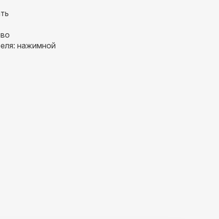
ать
ево
еля: нажимной