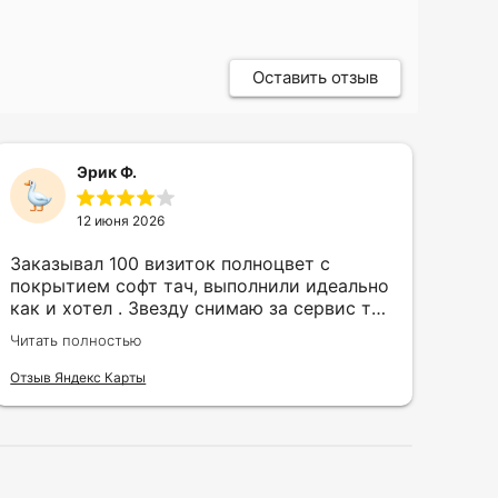
Оставить отзыв
Эрик Ф.
12 июня 2026
Заказывал 100 визиток полноцвет с
Зак
покрытием софт тач, выполнили идеально
кру
как и хотел . Звезду снимаю за сервис так
быс
как в первый день приехал за 30 мин до
сор
Читать полностью
Чита
закрытия а на месте никого не было.
кра
исп
Отзыв Яндекс Карты
Отзы
воз