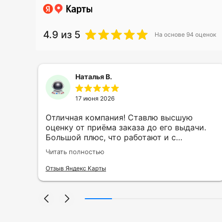
4.9
из 5
На основе
94
оценок
Наталья В.
17 июня 2026
ть
Отличная компания! Ставлю высшую
ии
оценку от приёма заказа до его выдачи.
Большой плюс, что работают и с
индивидуальными заказами. Нелбходимо
Читать полностью
ла
было нанести принт на кружку в подарок.
се
Заказ был исполнен оперативно и ооочень
Отзыв Яндекс Карты
нно
красиво, даже не ожидала, что принт
я
будет объёмным, смотрится 💥 Отдельное
но
спасибо Евгении за терпеливость,
отвечала на все мои вопросы. Буду
ыло
обращаться к вам и рекмендовать