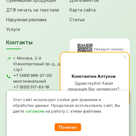
Сувенирная продукция
Для клиентов
ДТФ печать на текстиле
Карта сайта
Наружная реклама
Статьи
Услуги
Контакты
Наведите камеру
для перехода
г. Москва, 2-й
📍
Южнопортовый пр-д., д.18,
стр.1
© 2026, Типография "Графикс
+7 (495) 969-27-00
Константин Алтухов
📞
В"
многоканальный
Здравствуйте! Какая
+7 (925) 517-63-18
Политика конфиденциальности
продукция Вас интересует?
gv@grafiksv.ru
Согласие на обработку ПД
✉️
Напишите чем я смогу Вам
Информация не является офертой
Этот сайт использует cookie для хранения и
помочь?
Продвижение
- Рини
обработки данных. Продолжая использовать сайт, Вы
даете
согласие
на работу с этими файлами.
Понятно
При копировании материалов прямая ссылка на сайт www.grafiksv.ru
обязательна.