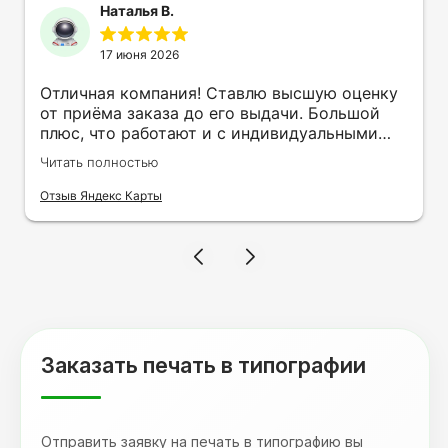
Наталья В.
17 июня 2026
Отличная компания! Ставлю высшую оценку
от приёма заказа до его выдачи. Большой
плюс, что работают и с индивидуальными
заказами. Нелбходимо было нанести принт
Читать полностью
на кружку в подарок. Заказ был исполнен
оперативно и ооочень красиво, даже не
Отзыв Яндекс Карты
ожидала, что принт будет объёмным,
смотрится 💥 Отдельное спасибо Евгении за
терпеливость, отвечала на все мои вопросы.
Буду обращаться к вам и рекмендовать
друзьям. Процветания вашей компании!
Заказать печать в типографии
Отправить заявку на печать в типографию вы