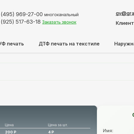
gv@graf
 (495)
969-27-00
многоканальный
 (925)
517-63-18
Заказать звонок
Клиен
УФ печать
ДТФ печать на текстиле
Наружн
Цена
Цена за шт.
Имя:
200 Р
4 Р