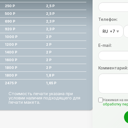
250 Р
2,5 Р
500 Р
2,5 Р
Телефон:
690 Р
2,3 Р
920 Р
2,3 Р
RU
+7
▼
1000 Р
2 Р
1200 Р
2 Р
E-mail:
1400 Р
2 Р
1600 Р
2 Р
1800 Р
2 Р
Комментарий
1800 Р
1,8 Р
2475 Р
1,65 Р
Стоимость печати указана при
условии наличия подходящего для
Нажимая на кн
печати макета.
обработку пе