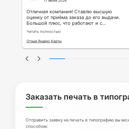
17 июня 2026
ть
Отличная компания! Ставлю высшую
ии
оценку от приёма заказа до его выдачи.
Большой плюс, что работают и с
индивидуальными заказами. Нелбходимо
Читать полностью
ла
было нанести принт на кружку в подарок.
се
Заказ был исполнен оперативно и ооочень
Отзыв Яндекс Карты
нно
красиво, даже не ожидала, что принт
я
будет объёмным, смотрится 💥 Отдельное
но
спасибо Евгении за терпеливость,
отвечала на все мои вопросы. Буду
ыло
обращаться к вам и рекмендовать
,
друзьям. Процветания вашей компании!
я
Заказать печать в типог
Отправить заявку на печать в типографию вы м
способом: