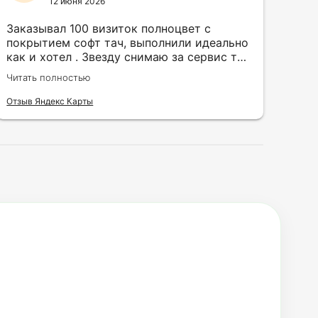
12 июня 2026
Заказывал 100 визиток полноцвет с
Зак
покрытием софт тач, выполнили идеально
кру
как и хотел . Звезду снимаю за сервис так
быс
как в первый день приехал за 30 мин до
сор
Читать полностью
Чита
закрытия а на месте никого не было.
кра
исп
Отзыв Яндекс Карты
Отзы
воз