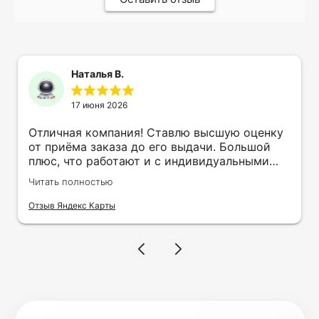
Наталья В.
17 июня 2026
Отличная компания! Ставлю высшую оценку
от приёма заказа до его выдачи. Большой
плюс, что работают и с индивидуальными
заказами. Нелбходимо было нанести принт
Читать полностью
на кружку в подарок. Заказ был исполнен
оперативно и ооочень красиво, даже не
Отзыв Яндекс Карты
ожидала, что принт будет объёмным,
смотрится 💥 Отдельное спасибо Евгении за
терпеливость, отвечала на все мои вопросы.
Буду обращаться к вам и рекмендовать
друзьям. Процветания вашей компании!