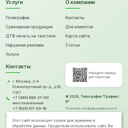
Услуги
О компании
Полиграфия
Контакты
Сувенирная продукция
Для клиентов
ДТФ печать на текстиле
Карта сайта
Наружная реклама
Статьи
Услуги
Контакты
Наведите камеру
для перехода
г. Москва, 2-й
📍
Южнопортовый пр-д., д.18,
стр.1
© 2026, Типография "Графикс
+7 (495) 969-27-00
📞
В"
многоканальный
+7 (925) 517-63-18
Политика конфиденциальности
gv@grafiksv.ru
Согласие на обработку ПД
✉️
Информация не является офертой
Этот сайт использует cookie для хранения и
Продвижение
- Рини
обработки данных. Продолжая использовать сайт, Вы