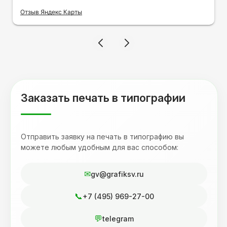
на кружку в подарок. Заказ был исполнен
оперативно и ооочень красиво, даже не
Отзыв Яндекс Карты
ожидала, что принт будет объёмным,
смотрится 💥 Отдельное спасибо Евгении за
терпеливость, отвечала на все мои вопросы.
Буду обращаться к вам и рекмендовать
друзьям. Процветания вашей компании!
Заказать печать в типографии
Отправить заявку на печать в типографию вы
можете любым удобным для вас способом:
gv@grafiksv.ru
+7 (495) 969-27-00
telegram