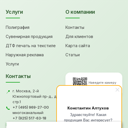
Услуги
О компании
Полиграфия
Контакты
Сувенирная продукция
Для клиентов
ДТФ печать на текстиле
Карта сайта
Наружная реклама
Статьи
Услуги
Контакты
Наведите камеру
для перехода
г. Москва, 2-й
📍
Южнопортовый пр-д., д.18,
стр.1
© 2026, Типография "Графикс
+7 (495) 969-27-00
Константин Алтухов
📞
В"
многоканальный
Здравствуйте! Какая
+7 (925) 517-63-18
Политика конфиденциальности
продукция Вас интересует?
gv@grafiksv.ru
Согласие на обработку ПД
✉️
Напишите чем я смогу Вам