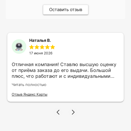
Оставить отзыв
Наталья В.
17 июня 2026
Отличная компания! Ставлю высшую оценку
от приёма заказа до его выдачи. Большой
плюс, что работают и с индивидуальными
заказами. Нелбходимо было нанести принт
Читать полностью
на кружку в подарок. Заказ был исполнен
оперативно и ооочень красиво, даже не
Отзыв Яндекс Карты
ожидала, что принт будет объёмным,
смотрится 💥 Отдельное спасибо Евгении за
терпеливость, отвечала на все мои вопросы.
Буду обращаться к вам и рекмендовать
друзьям. Процветания вашей компании!