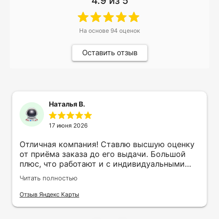
4.9
из 5
На основе
94
оценок
Оставить отзыв
Наталья В.
17 июня 2026
Отличная компания! Ставлю высшую оценку
от приёма заказа до его выдачи. Большой
плюс, что работают и с индивидуальными
заказами. Нелбходимо было нанести принт
Читать полностью
на кружку в подарок. Заказ был исполнен
оперативно и ооочень красиво, даже не
Отзыв Яндекс Карты
ожидала, что принт будет объёмным,
смотрится 💥 Отдельное спасибо Евгении за