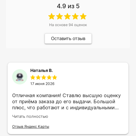
4.9
из 5
На основе
94
оценок
Оставить отзыв
Наталья В.
17 июня 2026
Отличная компания! Ставлю высшую оценку
от приёма заказа до его выдачи. Большой
плюс, что работают и с индивидуальными
заказами. Нелбходимо было нанести принт
Читать полностью
на кружку в подарок. Заказ был исполнен
оперативно и ооочень красиво, даже не
Отзыв Яндекс Карты
ожидала, что принт будет объёмным,