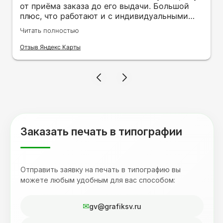
от приёма заказа до его выдачи. Большой
плюс, что работают и с индивидуальными
заказами. Нелбходимо было нанести принт
Читать полностью
на кружку в подарок. Заказ был исполнен
оперативно и ооочень красиво, даже не
Отзыв Яндекс Карты
ожидала, что принт будет объёмным,
смотрится 💥 Отдельное спасибо Евгении за
терпеливость, отвечала на все мои вопросы.
Буду обращаться к вам и рекмендовать
друзьям. Процветания вашей компании!
Заказать печать в типографии
Отправить заявку на печать в типографию вы
можете любым удобным для вас способом:
gv@grafiksv.ru