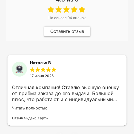
На основе
94
оценок
Оставить отзыв
Наталья В.
17 июня 2026
Отличная компания! Ставлю высшую оценку
от приёма заказа до его выдачи. Большой
плюс, что работают и с индивидуальными
заказами. Нелбходимо было нанести принт
Читать полностью
на кружку в подарок. Заказ был исполнен
оперативно и ооочень красиво, даже не
Отзыв Яндекс Карты
ожидала, что принт будет объёмным,
смотрится 💥 Отдельное спасибо Евгении за