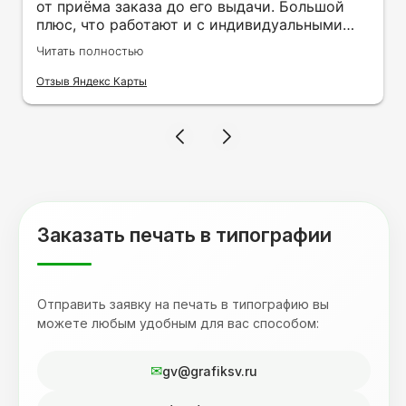
от приёма заказа до его выдачи. Большой
плюс, что работают и с индивидуальными
заказами. Нелбходимо было нанести принт
Читать полностью
на кружку в подарок. Заказ был исполнен
оперативно и ооочень красиво, даже не
Отзыв Яндекс Карты
ожидала, что принт будет объёмным,
смотрится 💥 Отдельное спасибо Евгении за
терпеливость, отвечала на все мои вопросы.
Буду обращаться к вам и рекмендовать
друзьям. Процветания вашей компании!
Заказать печать в типографии
Отправить заявку на печать в типографию вы
можете любым удобным для вас способом:
gv@grafiksv.ru