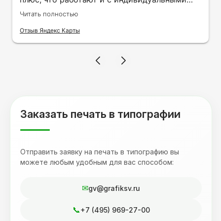
заказами. Нелбходимо было нанести принт
Читать полностью
на кружку в подарок. Заказ был исполнен
оперативно и ооочень красиво, даже не
Отзыв Яндекс Карты
ожидала, что принт будет объёмным,
смотрится 💥 Отдельное спасибо Евгении за
терпеливость, отвечала на все мои вопросы.
Буду обращаться к вам и рекмендовать
друзьям. Процветания вашей компании!
Заказать печать в типографии
Отправить заявку на печать в типографию вы
можете любым удобным для вас способом:
gv@grafiksv.ru
+7 (495) 969-27-00