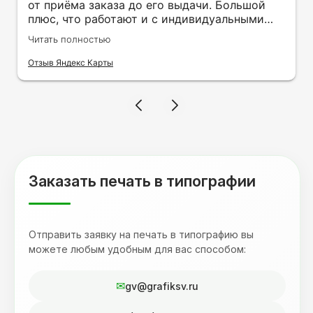
от приёма заказа до его выдачи. Большой
плюс, что работают и с индивидуальными
заказами. Нелбходимо было нанести принт
Читать полностью
на кружку в подарок. Заказ был исполнен
оперативно и ооочень красиво, даже не
Отзыв Яндекс Карты
ожидала, что принт будет объёмным,
смотрится 💥 Отдельное спасибо Евгении за
терпеливость, отвечала на все мои вопросы.
Буду обращаться к вам и рекмендовать
друзьям. Процветания вашей компании!
Заказать печать в типографии
Отправить заявку на печать в типографию вы
можете любым удобным для вас способом:
gv@grafiksv.ru