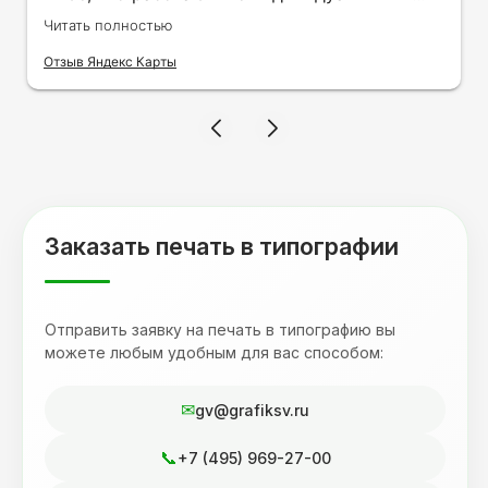
заказами. Нелбходимо было нанести принт
Читать полностью
на кружку в подарок. Заказ был исполнен
оперативно и ооочень красиво, даже не
Отзыв Яндекс Карты
ожидала, что принт будет объёмным,
смотрится 💥 Отдельное спасибо Евгении за
терпеливость, отвечала на все мои вопросы.
Буду обращаться к вам и рекмендовать
друзьям. Процветания вашей компании!
Заказать печать в типографии
Отправить заявку на печать в типографию вы
можете любым удобным для вас способом:
gv@grafiksv.ru
+7 (495) 969-27-00