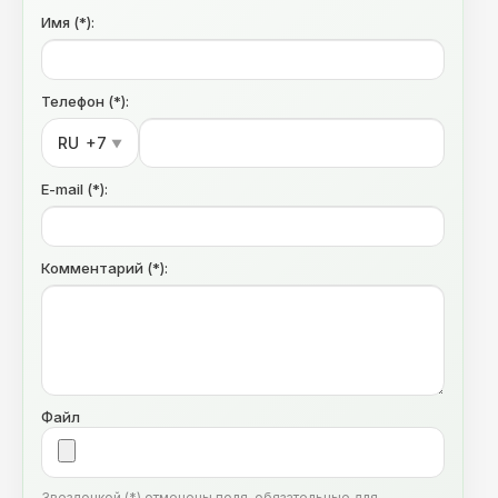
Имя (*):
Телефон (*):
RU
+7
▼
E-mail (*):
Комментарий (*):
Файл
Звездочкой (*) отмечены поля, обязательные для