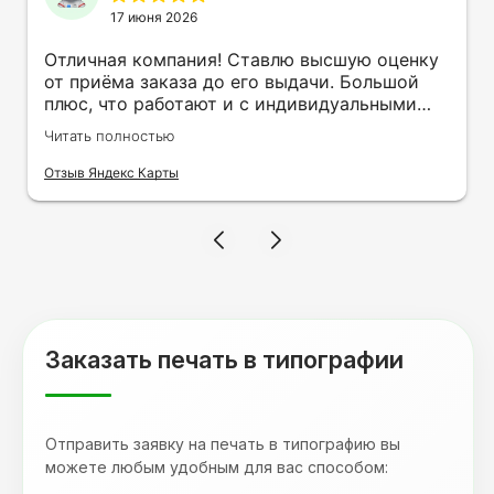
17 июня 2026
Отличная компания! Ставлю высшую оценку
от приёма заказа до его выдачи. Большой
плюс, что работают и с индивидуальными
заказами. Нелбходимо было нанести принт
Читать полностью
на кружку в подарок. Заказ был исполнен
оперативно и ооочень красиво, даже не
Отзыв Яндекс Карты
ожидала, что принт будет объёмным,
смотрится 💥 Отдельное спасибо Евгении за
терпеливость, отвечала на все мои вопросы.
Буду обращаться к вам и рекмендовать
друзьям. Процветания вашей компании!
Заказать печать в типографии
Отправить заявку на печать в типографию вы
можете любым удобным для вас способом: