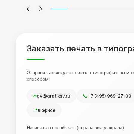
я
будет объёмным, смотрится 💥 Отдельное
но
спасибо Евгении за терпеливость,
отвечала на все мои вопросы. Буду
ыло
обращаться к вам и рекмендовать
,
друзьям. Процветания вашей компании!
я
Заказать печать в типог
Отправить заявку на печать в типографию вы м
способом:
gv@grafiksv.ru
+7 (495) 969-27-00
в офисе
Написать в онлайн чат (справа внизу экрана)