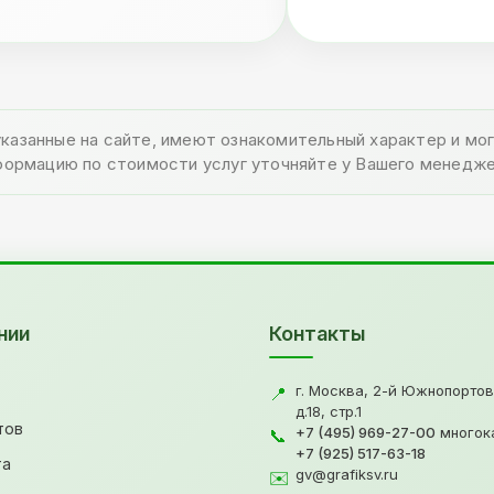
указанные на сайте, имеют ознакомительный характер и м
формацию по стоимости услуг уточняйте у Вашего менедже
нии
Контакты
г. Москва, 2-й Южнопортов
📍
д.18, стр.1
тов
+7 (495) 969-27-00
многок
📞
+7 (925) 517-63-18
та
gv@grafiksv.ru
✉️