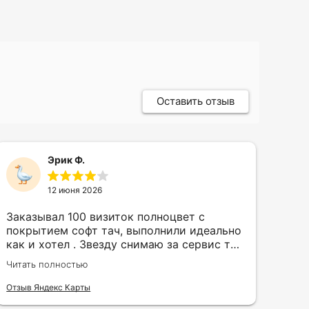
Оставить отзыв
Эрик Ф.
12 июня 2026
Заказывал 100 визиток полноцвет с
Зак
покрытием софт тач, выполнили идеально
кру
как и хотел . Звезду снимаю за сервис так
быс
как в первый день приехал за 30 мин до
сор
Читать полностью
Чита
закрытия а на месте никого не было.
кра
исп
Отзыв Яндекс Карты
Отзы
воз