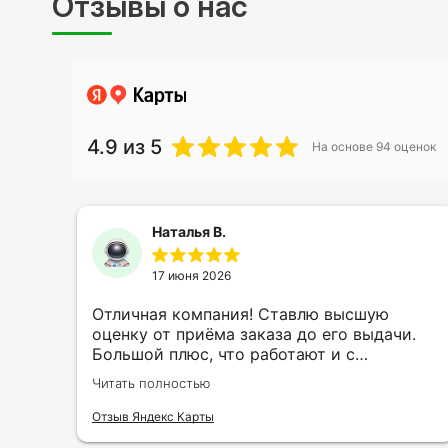
Отзывы о нас
4.9
из 5
На основе
94
оценок
Наталья В.
17 июня 2026
ть
Отличная компания! Ставлю высшую
ии
оценку от приёма заказа до его выдачи.
Большой плюс, что работают и с
индивидуальными заказами. Нелбходимо
Читать полностью
ла
было нанести принт на кружку в подарок.
се
Заказ был исполнен оперативно и ооочень
Отзыв Яндекс Карты
нно
красиво, даже не ожидала, что принт