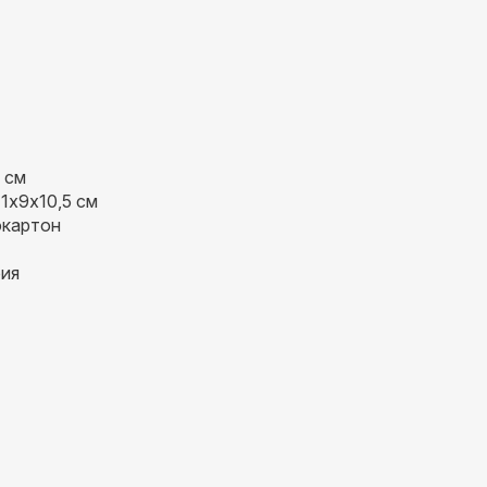
 см
1х9х10,5 см
окартон
фия