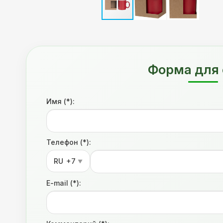
Форма для 
Имя (*):
Телефон (*):
RU
+7
▼
E-mail (*):