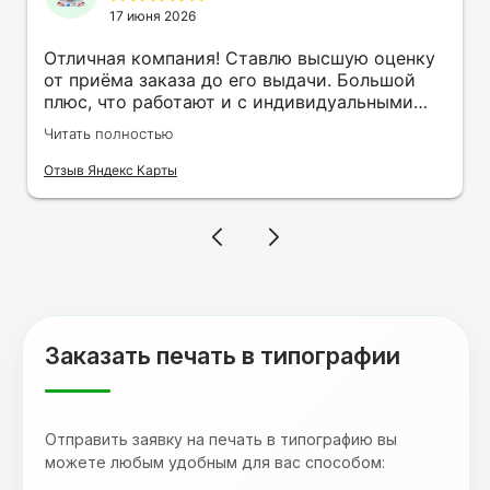
17 июня 2026
Отличная компания! Ставлю высшую оценку
от приёма заказа до его выдачи. Большой
плюс, что работают и с индивидуальными
заказами. Нелбходимо было нанести принт
Читать полностью
на кружку в подарок. Заказ был исполнен
оперативно и ооочень красиво, даже не
Отзыв Яндекс Карты
ожидала, что принт будет объёмным,
смотрится 💥 Отдельное спасибо Евгении за
терпеливость, отвечала на все мои вопросы.
Буду обращаться к вам и рекмендовать
друзьям. Процветания вашей компании!
Заказать печать в типографии
Отправить заявку на печать в типографию вы
можете любым удобным для вас способом: