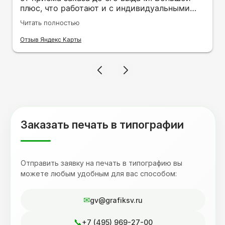
плюс, что работают и с индивидуальными
заказами. Нелбходимо было нанести принт
Читать полностью
на кружку в подарок. Заказ был исполнен
оперативно и ооочень красиво, даже не
Отзыв Яндекс Карты
ожидала, что принт будет объёмным,
смотрится 💥 Отдельное спасибо Евгении за
терпеливость, отвечала на все мои вопросы.
Буду обращаться к вам и рекмендовать
друзьям. Процветания вашей компании!
Заказать печать в типографии
Отправить заявку на печать в типографию вы
можете любым удобным для вас способом:
gv@grafiksv.ru
+7 (495) 969-27-00