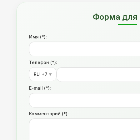
Форма для 
Имя (*):
Телефон (*):
RU
+7
▼
E-mail (*):
Комментарий (*):