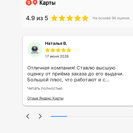
4.9
из 5
На основе
94
оценок
Наталья В.
17 июня 2026
ть
Отличная компания! Ставлю высшую
ии
оценку от приёма заказа до его выдачи.
Большой плюс, что работают и с
индивидуальными заказами. Нелбходимо
Читать полностью
ла
было нанести принт на кружку в подарок.
се
Заказ был исполнен оперативно и ооочень
Отзыв Яндекс Карты
нно
красиво, даже не ожидала, что принт
я
будет объёмным, смотрится 💥 Отдельное
но
спасибо Евгении за терпеливость,
отвечала на все мои вопросы. Буду
ыло
обращаться к вам и рекмендовать