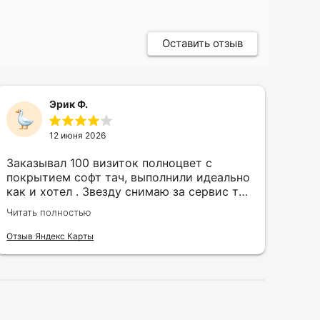
Оставить отзыв
Эрик Ф.
12 июня 2026
Заказывал 100 визиток полноцвет с
Зак
покрытием софт тач, выполнили идеально
кру
как и хотел . Звезду снимаю за сервис так
быс
как в первый день приехал за 30 мин до
сор
Читать полностью
Чита
закрытия а на месте никого не было.
кра
исп
Отзыв Яндекс Карты
Отзы
воз