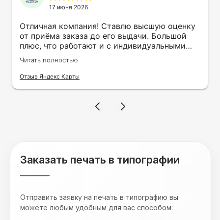
17 июня 2026
Отличная компания! Ставлю высшую оценку
от приёма заказа до его выдачи. Большой
плюс, что работают и с индивидуальными
заказами. Нелбходимо было нанести принт
Читать полностью
на кружку в подарок. Заказ был исполнен
оперативно и ооочень красиво, даже не
Отзыв Яндекс Карты
ожидала, что принт будет объёмным,
смотрится 💥 Отдельное спасибо Евгении за
терпеливость, отвечала на все мои вопросы.
Буду обращаться к вам и рекмендовать
друзьям. Процветания вашей компании!
Заказать печать в типографии
Отправить заявку на печать в типографию вы
можете любым удобным для вас способом: