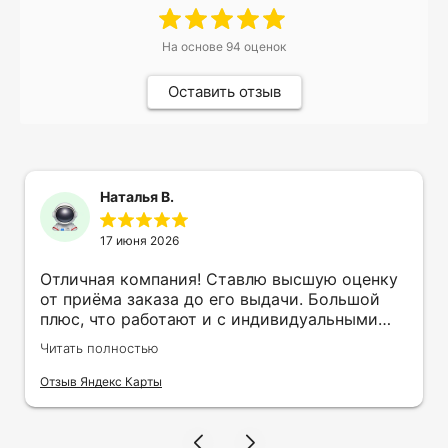
На основе
94
оценок
Оставить отзыв
Наталья В.
17 июня 2026
Отличная компания! Ставлю высшую оценку
от приёма заказа до его выдачи. Большой
плюс, что работают и с индивидуальными
заказами. Нелбходимо было нанести принт
Читать полностью
на кружку в подарок. Заказ был исполнен
оперативно и ооочень красиво, даже не
Отзыв Яндекс Карты
ожидала, что принт будет объёмным,
смотрится 💥 Отдельное спасибо Евгении за
терпеливость, отвечала на все мои вопросы.