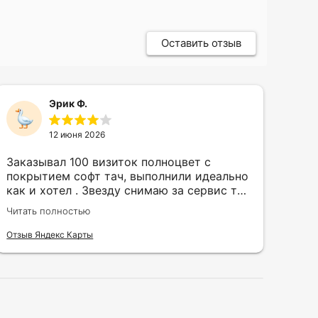
Оставить отзыв
Эрик Ф.
12 июня 2026
Заказывал 100 визиток полноцвет с
Зак
покрытием софт тач, выполнили идеально
кру
как и хотел . Звезду снимаю за сервис так
быс
как в первый день приехал за 30 мин до
сор
Читать полностью
Чита
закрытия а на месте никого не было.
кра
исп
Отзыв Яндекс Карты
Отзы
воз