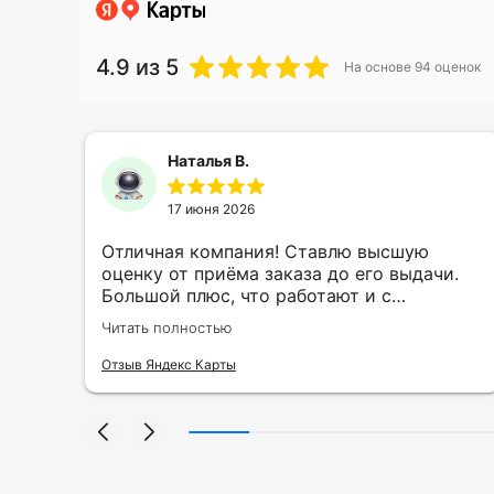
4.9
из 5
На основе
94
оценок
Наталья В.
17 июня 2026
ть
Отличная компания! Ставлю высшую
ии
оценку от приёма заказа до его выдачи.
Большой плюс, что работают и с
индивидуальными заказами. Нелбходимо
Читать полностью
ла
было нанести принт на кружку в подарок.
се
Заказ был исполнен оперативно и ооочень
Отзыв Яндекс Карты
нно
красиво, даже не ожидала, что принт
я
будет объёмным, смотрится 💥 Отдельное
но
спасибо Евгении за терпеливость,
отвечала на все мои вопросы. Буду
ыло
обращаться к вам и рекмендовать