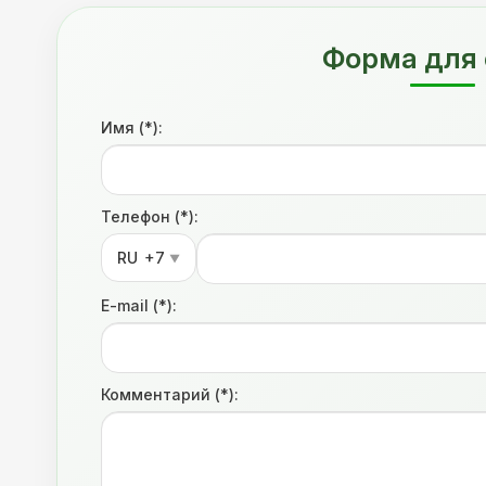
Форма для 
Имя (*):
Телефон (*):
RU
+7
▼
E-mail (*):
Комментарий (*):