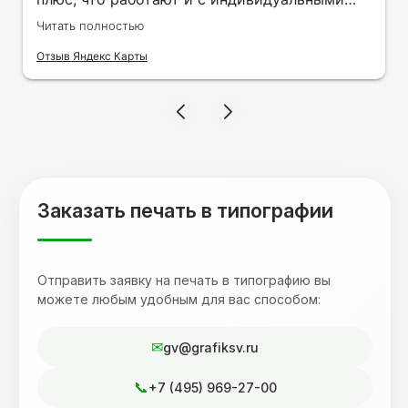
заказами. Нелбходимо было нанести принт
Читать полностью
на кружку в подарок. Заказ был исполнен
оперативно и ооочень красиво, даже не
Отзыв Яндекс Карты
ожидала, что принт будет объёмным,
смотрится 💥 Отдельное спасибо Евгении за
терпеливость, отвечала на все мои вопросы.
Буду обращаться к вам и рекмендовать
друзьям. Процветания вашей компании!
Заказать печать в типографии
Отправить заявку на печать в типографию вы
можете любым удобным для вас способом:
gv@grafiksv.ru
+7 (495) 969-27-00