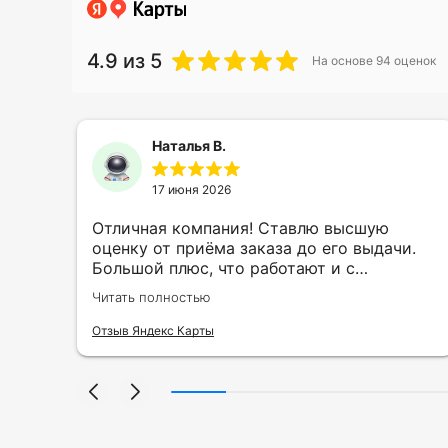
4.9
из 5
На основе
94
оценок
Наталья В.
17 июня 2026
ть
Отличная компания! Ставлю высшую
ии
оценку от приёма заказа до его выдачи.
Большой плюс, что работают и с
индивидуальными заказами. Нелбходимо
Читать полностью
ла
было нанести принт на кружку в подарок.
се
Заказ был исполнен оперативно и ооочень
Отзыв Яндекс Карты
нно
красиво, даже не ожидала, что принт
я
будет объёмным, смотрится 💥 Отдельное
но
спасибо Евгении за терпеливость,
отвечала на все мои вопросы. Буду
ыло
обращаться к вам и рекмендовать