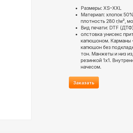
Размеры: XS–XXL
Материал: хлопок 50%
плотность 280 г/м², м
Вид печати: DTF (ДТФ
олстовка унисекс прит
капюшоном. Карманы «
капюшон без подкладк
тон. Манжеты и низ и
резинкой 1x1. Внутрен
начесом.
Заказать