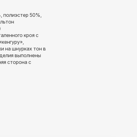
, полиэстер 50%,
ольтон
)
аленного кроя с
кенгуру»,
и на шнурках тон в
зделия выполнены
няя сторона с