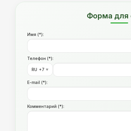
Форма для 
Имя (*):
Телефон (*):
RU
+7
▼
E-mail (*):
Комментарий (*):