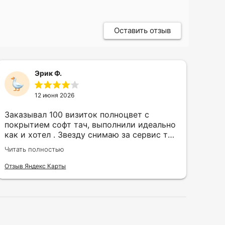
Оставить отзыв
Эрик Ф.
12 июня 2026
Заказывал 100 визиток полноцвет с
Зак
покрытием софт тач, выполнили идеально
кру
как и хотел . Звезду снимаю за сервис так
быс
как в первый день приехал за 30 мин до
сор
Читать полностью
Чита
закрытия а на месте никого не было.
кра
исп
Отзыв Яндекс Карты
Отзы
воз