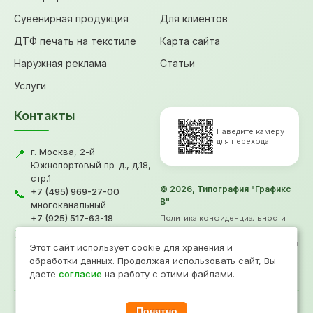
Сувенирная продукция
Для клиентов
ДТФ печать на текстиле
Карта сайта
Наружная реклама
Статьи
Услуги
Контакты
Наведите камеру
для перехода
г. Москва, 2-й
📍
Южнопортовый пр-д., д.18,
стр.1
© 2026, Типография "Графикс
+7 (495) 969-27-00
📞
В"
многоканальный
+7 (925) 517-63-18
Политика конфиденциальности
gv@grafiksv.ru
Согласие на обработку ПД
✉️
Информация не является офертой
Этот сайт использует cookie для хранения и
Продвижение
- Рини
обработки данных. Продолжая использовать сайт, Вы
даете
согласие
на работу с этими файлами.
Понятно