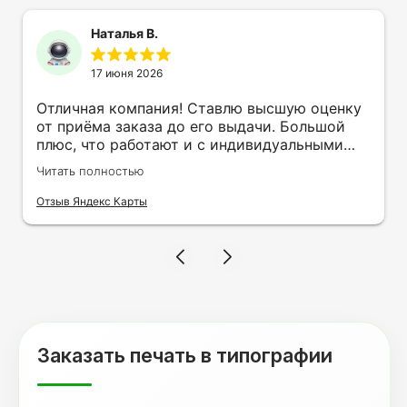
Наталья В.
17 июня 2026
Отличная компания! Ставлю высшую оценку
от приёма заказа до его выдачи. Большой
плюс, что работают и с индивидуальными
заказами. Нелбходимо было нанести принт
Читать полностью
на кружку в подарок. Заказ был исполнен
оперативно и ооочень красиво, даже не
Отзыв Яндекс Карты
ожидала, что принт будет объёмным,
смотрится 💥 Отдельное спасибо Евгении за
терпеливость, отвечала на все мои вопросы.
Буду обращаться к вам и рекмендовать
друзьям. Процветания вашей компании!
Заказать печать в типографии