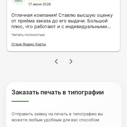
17 июня 2026
Отличная компания! Ставлю высшую оценку
от приёма заказа до его выдачи. Большой
плюс, что работают и с индивидуальными
заказами. Нелбходимо было нанести принт
Читать полностью
на кружку в подарок. Заказ был исполнен
оперативно и ооочень красиво, даже не
Отзыв Яндекс Карты
ожидала, что принт будет объёмным,
смотрится 💥 Отдельное спасибо Евгении за
терпеливость, отвечала на все мои вопросы.
Буду обращаться к вам и рекмендовать
друзьям. Процветания вашей компании!
Заказать печать в типографии
Отправить заявку на печать в типографию вы
можете любым удобным для вас способом: