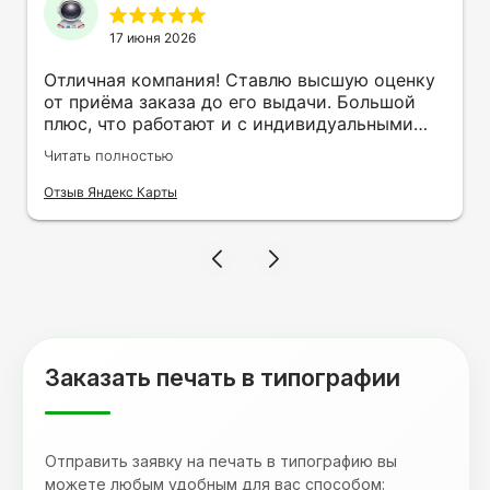
17 июня 2026
Отличная компания! Ставлю высшую оценку
от приёма заказа до его выдачи. Большой
плюс, что работают и с индивидуальными
заказами. Нелбходимо было нанести принт
Читать полностью
на кружку в подарок. Заказ был исполнен
оперативно и ооочень красиво, даже не
Отзыв Яндекс Карты
ожидала, что принт будет объёмным,
смотрится 💥 Отдельное спасибо Евгении за
терпеливость, отвечала на все мои вопросы.
Буду обращаться к вам и рекмендовать
друзьям. Процветания вашей компании!
Заказать печать в типографии
Отправить заявку на печать в типографию вы
можете любым удобным для вас способом: