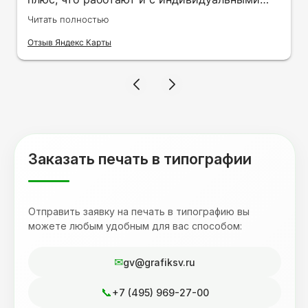
заказами. Нелбходимо было нанести принт
Читать полностью
на кружку в подарок. Заказ был исполнен
оперативно и ооочень красиво, даже не
Отзыв Яндекс Карты
ожидала, что принт будет объёмным,
смотрится 💥 Отдельное спасибо Евгении за
терпеливость, отвечала на все мои вопросы.
Буду обращаться к вам и рекмендовать
друзьям. Процветания вашей компании!
Заказать печать в типографии
Отправить заявку на печать в типографию вы
можете любым удобным для вас способом:
gv@grafiksv.ru
+7 (495) 969-27-00